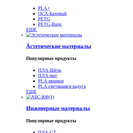
PLA+
ОСА-Базовый
PETG
PETG-Basic
ЕЩЕ
Äстетические материалы
Популярные продукты
ПЛА-Шёлк
ПЛА-мат
PLA-мрамор
PLA-светящаяся радуга
ЕЩЕ
Инженерные материалы
Популярные продукты
ПЛА-СТ