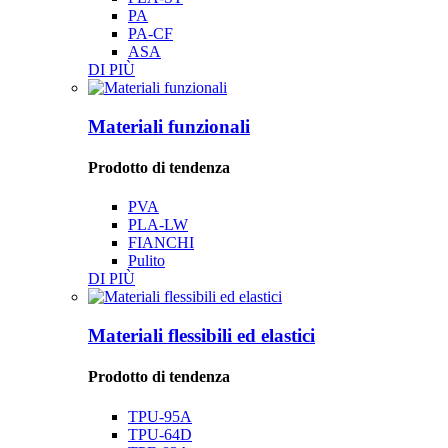
PA
PA-CF
ASA
DI PIÙ
Materiali funzionali
Prodotto di tendenza
PVA
PLA-LW
FIANCHI
Pulito
DI PIÙ
Materiali flessibili ed elastici
Prodotto di tendenza
TPU-95A
TPU-64D