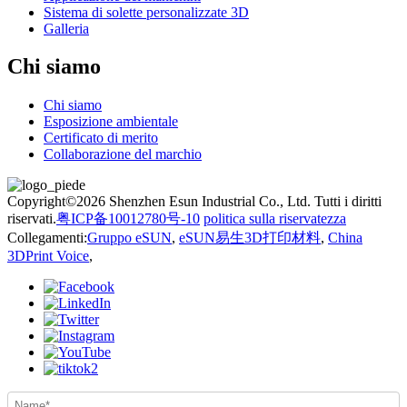
Sistema di solette personalizzate 3D
Galleria
Chi siamo
Chi siamo
Esposizione ambientale
Certificato di merito
Collaborazione del marchio
Copyright©2026 Shenzhen Esun Industrial Co., Ltd. Tutti i diritti
riservati.
粤ICP备10012780号-10
politica sulla riservatezza
Collegamenti:
Gruppo eSUN
,
eSUN易生3D打印材料
,
China
3DPrint Voice
,